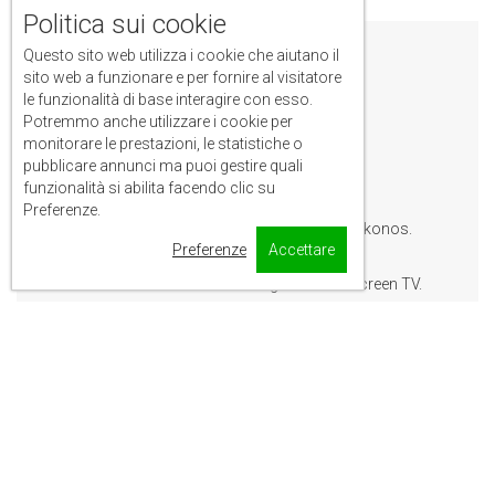
Politica sui cookie
Questo sito web utilizza i cookie che aiutano il
Lofos
sito web a funzionare e per fornire al visitatore
le funzionalità di base interagire con esso.
Apartments
Potremmo anche utilizzare i cookie per
monitorare le prestazioni, le statistiche o
pubblicare annunci ma puoi gestire quali
funzionalità si abilita facendo clic su
Set in Mýkonos City, Lofos Apartments has
Preferenze.
accommodation 4.5 km from Nammos Mykonos.
Preferenze
Accettare
Free WiFi is featured.
All units feature air conditioning and a flat-screen TV.
The aparthotel offers a terrace.
Guests can relax in the garden at the property.
Mykonos Chora is 4 km away. The nearest airport is
Mykonos Airport, 1.6 km from the accommodation.
We speak your language!