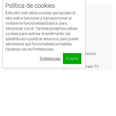
Política de cookies
Este sitio web utiliza cookies que ayudan al
Lofos
sitio web a funcionar y a proporcionar al
visitante la funcionalidad básica. para
Apartments
interactuar con él. También podemos utilizar
cookies para rastrear el rendimiento, las
estadísticas o publicar anuncios, pero puede
administrar qué funcionalidad se habilita
Set in Mýkonos City, Lofos Apartments has
haciendo clic en Preferencias.
accommodation 4.5 km from Nammos Mykonos.
Preferencias
Aceptar
Free WiFi is featured.
All units feature air conditioning and a flat-screen TV.
The aparthotel offers a terrace.
Guests can relax in the garden at the property.
Mykonos Chora is 4 km away. The nearest airport is
Mykonos Airport, 1.6 km from the accommodation.
We speak your language!