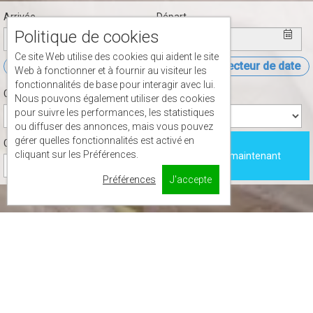
Arrivée
Départ
Politique de cookies
Ce site Web utilise des cookies qui aident le site
Ouvrir le sélecteur de date
Ouvrir le sélecteur de date
Web à fonctionner et à fournir au visiteur les
fonctionnalités de base pour interagir avec lui.
Chambres
Personnes
Nous pouvons également utiliser des cookies
pour suivre les performances, les statistiques
ou diffuser des annonces, mais vous pouvez
gérer quelles fonctionnalités est activé en
Children
cliquant sur les Préférences.
Réservez maintenant
Préférences
J'accepte
2
40 m
4
1 Queen, 2
Simple