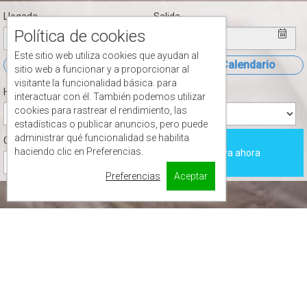
Llegada
Salida
Política de cookies
Este sitio web utiliza cookies que ayudan al
Abrir El Calendario
Abrir El Calendario
sitio web a funcionar y a proporcionar al
visitante la funcionalidad básica. para
Habitaciones
Personas
interactuar con él. También podemos utilizar
cookies para rastrear el rendimiento, las
estadísticas o publicar anuncios, pero puede
administrar qué funcionalidad se habilita
Children
haciendo clic en Preferencias.
Reserva ahora
Preferencias
Aceptar
2
40 m
4
1 Queen, 2
Individual