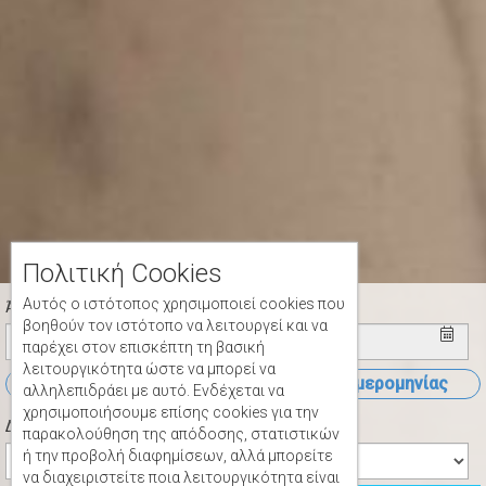
Πολιτική Cookies
Αυτός ο ιστότοπος χρησιμοποιεί cookies που
Άφιξη
Αναχώρηση
βοηθούν τον ιστότοπο να λειτουργεί και να
παρέχει στον επισκέπτη τη βασική
λειτουργικότητα ώστε να μπορεί να
Άνοιγμα ημερομηνίας
Άνοιγμα ημερομηνίας
αλληλεπιδράει με αυτό. Ενδέχεται να
χρησιμοποιήσουμε επίσης cookies για την
Δωμάτια
Άτομα
παρακολούθηση της απόδοσης, στατιστικών
ή την προβολή διαφημίσεων, αλλά μπορείτε
να διαχειριστείτε ποια λειτουργικότητα είναι