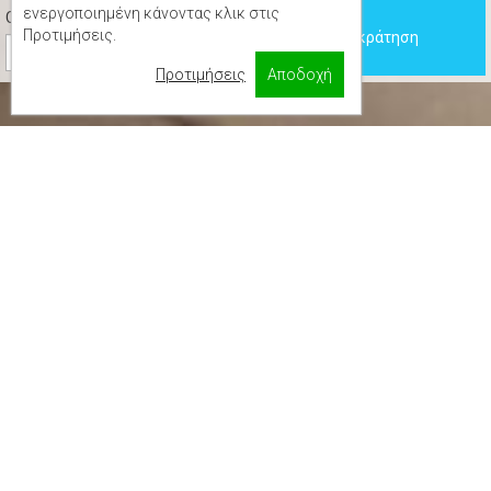
ενεργοποιημένη κάνοντας κλικ στις
Children
Προτιμήσεις.
Κάντε κράτηση
Προτιμήσεις
Αποδοχή
2
22 m
2
1 Queen
Shower
Towels
Hairdryer
Toilet paper
Garden view
Wardrobe or closet