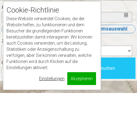
Ankunft
Abreise
Cookie-Richtlinie
Diese Website verwendet Cookies, die der
Website helfen, zu funktionieren und dem
Öffne Datumsauswahl
Öffne Datumsauswahl
Besucher die grundlegenden Funktionen
bereitzustellen damit interagieren. Wir können
Zimmer
Personen
auch Cookies verwenden, um die Leistung,
Statistiken oder Anzeigenschaltung zu
verfolgen, aber Sie können verwalten, welche
Funktionen wird durch Klicken auf die
Children
Einstellungen aktiviert.
Jetzt buchen
Einstellungen
Akzeptieren
2
50 m
4
1 Doppel, 2
Sofa